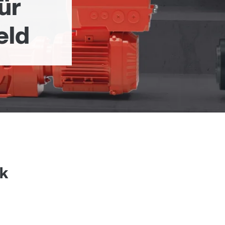
ür
eld
ik