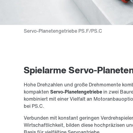
Spielarme Servo-Planeten
Hohe Drehzahlen und große Drehmomente kombini
kompakten
Servo-Planetengetriebe
in zwei Baur
kombiniert mit einer Vielfalt an Motoranbauopt
bei PS.C.
Verbunden mit konstant geringen Verdrehspielen
Wirtschaftlichkeit, bilden diese hochpräzisen u
Basis für vielfältige Servoantriebe.