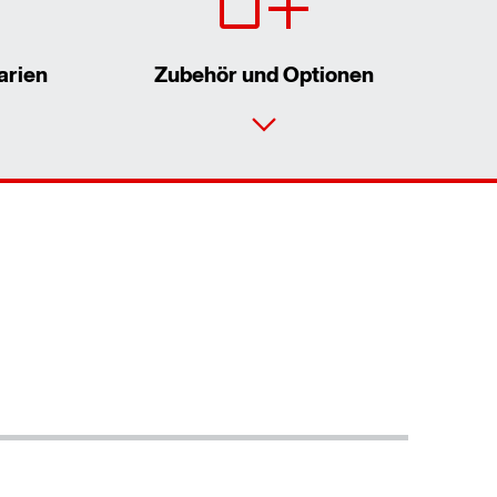
arien
Zubehör und Optionen
Kontaktformular
Standorte/Kontakt weltweit
Standorte/Kontakt Österreich