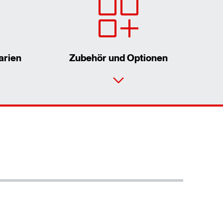
arien
Zubehör und Optionen
Kontaktformular
Standorte/Kontakt weltweit
Standorte/Kontakt Österreich
Mehr erfahren