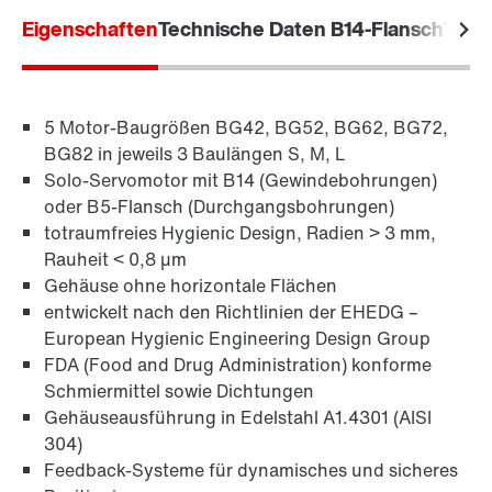
Standorte/Kontakt weltweit
Eigenschaften
Standorte/Kontakt Österreich
Technische Daten B14-Flansch
Tech
5 Motor-Baugrößen BG42, BG52, BG62, BG72,
BG82 in jeweils 3 Baulängen S, M, L
Zur Produkt-Kurzinformation PSH..CM2H..
(PDF,
Solo-Servomotor mit B14 (Gewindebohrungen)
225
KB
)
oder B5-Flansch (Durchgangsbohrungen)
totraumfreies Hygienic Design, Radien > 3 mm,
Rauheit < 0,8 µm
Gehäuse ohne horizontale Flächen
entwickelt nach den Richtlinien der EHEDG –
European Hygienic Engineering Design Group
FDA (Food and Drug Administration) konforme
Schmiermittel sowie Dichtungen
Gehäuseausführung in Edelstahl A1.4301 (AISI
304)
Feedback-Systeme für dynamisches und sicheres