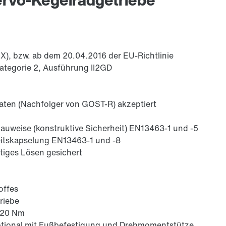
X), bzw. ab dem 20.04.2016 der EU-Richtlinie
ategorie 2, Ausführung II2GD
katen (Nachfolger von GOST-R) akzeptiert
auweise (konstruktive Sicherheit) EN13463-1 und -5
eitskapselung EN13463-1 und -8
ätiges Lösen gesichert
offes
riebe
220 Nm
optional mit Fußbefestigung und Drehmomentstütze