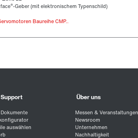
®
rface
-Geber (mit elektronischem Typenschild)
Servomotoren Baureihe CMP..