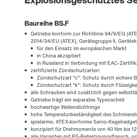
Baureihe BS.F
Getriebe konform zur Richtlinie 94/9/EG (ATE
2014/34/EU (ATEX), Gerätegruppe II, Gerätek
für den Einsatz im europäischen Markt
in China akzeptiert
in Russland in Verbindung mit EAC-Zertifi
zertifizierte Zündschutzarten:
Zündschutzart "c": Schutz durch sichere B
Zündschutzart "k": Schutz durch Flüssigk
alle Schrauben sind zusätzlich gegen selbstt
Getriebe trägt ein separates Typenschild
hochwertige Wellendichtringe
hohe Temperaturbeständigkeit des Schmierst
spielarme, ATEX-konforme Servo-Kegelradget
konzipiert für Drehmomente von 40 Nm bis 1
alle Varianten mit B5-Befestigungsflansch, 