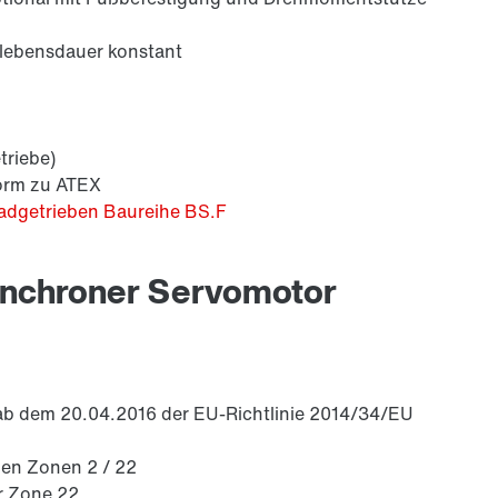
elebensdauer konstant
triebe)
orm zu ATEX
adgetrieben Baureihe BS.F
ynchroner Servomotor
 ab dem 20.04.2016 der EU-Richtlinie 2014/34/EU
den Zonen 2 / 22
er Zone 22