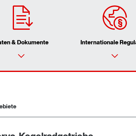
aten & Dokumente
Internationale Regul
ebiete
ervo-Kegelradgetriebe