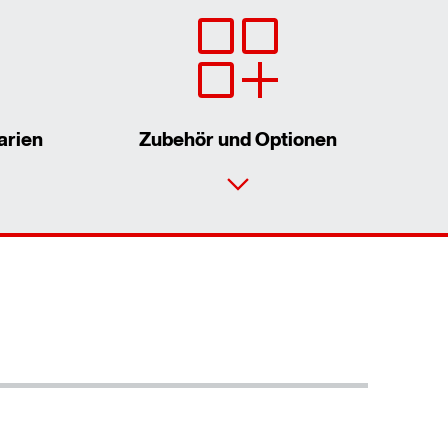
arien
Zubehör und Optionen
Kontaktformular
Standorte/Kontakt weltweit
Standorte/Kontakt Österreich