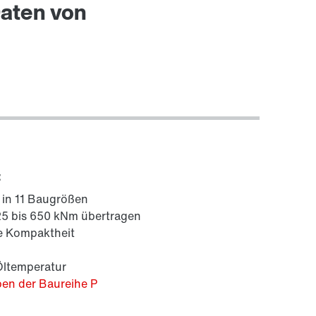
Standorte/Kontakt Österreich
Daten von
:
 in 11 Baugrößen
5 bis 650 kNm übertragen
e Kompaktheit
Öltemperatur
ben der Baureihe P