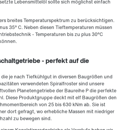
etzte Lebens­mittel­öl sollte sich möglichst einfach
ders breites Temperaturspektrum zu berücksichtigen.
 minus 35° C. Neben diesen Tieftemperaturen müssen
triebstechnik - Temperaturen bis zu plus 30°C
 können.
chaltgetriebe - perfekt auf die
 die je nach Tiefkühlgut in diversen Baugrößen und
azitäten verwendeten Spiralfroster sind unsere
ftvollen Planetengetriebe der Baureihe P die perfekte
l. Diese Produktgruppe deckt mit elf Baugrößen den
ehmomentbereich von
25 bis
630 kNm ab. Sie ist
er dort gefragt, wo erhebliche Massen mit niedriger
hzahl zu bewegen sind.
 einem Kegel­stirn­rad­getriebe als Vorstufe haben wir