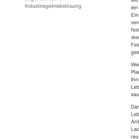
ein
Ein
ver
fes
die
Fes
ges
Wei
Pla
Ihn
Leb
sau
Dam
Leb
Ant
Lac
ra